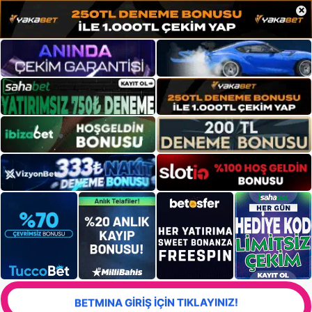
×
BETMINA GİRİŞ İÇİN TIKLAYINIZ!