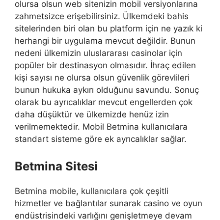
olursa olsun web sitenizin mobil versiyonlarına
zahmetsizce erişebilirsiniz. Ülkemdeki bahis
sitelerinden biri olan bu platform için ne yazık ki
herhangi bir uygulama mevcut değildir. Bunun
nedeni ülkemizin uluslararası casinolar için
popüler bir destinasyon olmasıdır. İhraç edilen
kişi sayısı ne olursa olsun güvenlik görevlileri
bunun hukuka aykırı olduğunu savundu. Sonuç
olarak bu ayrıcalıklar mevcut engellerden çok
daha düşüktür ve ülkemizde henüz izin
verilmemektedir. Mobil Betmina kullanıcılara
standart sisteme göre ek ayrıcalıklar sağlar.
Betmina Sitesi
Betmina mobile, kullanıcılara çok çeşitli
hizmetler ve bağlantılar sunarak casino ve oyun
endüstrisindeki varlığını genişletmeye devam