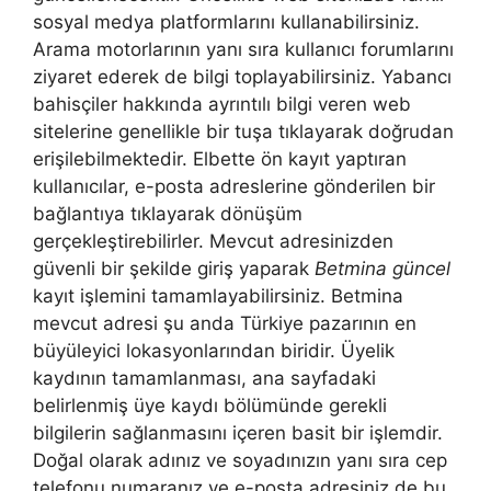
sosyal medya platformlarını kullanabilirsiniz.
Arama motorlarının yanı sıra kullanıcı forumlarını
ziyaret ederek de bilgi toplayabilirsiniz. Yabancı
bahisçiler hakkında ayrıntılı bilgi veren web
sitelerine genellikle bir tuşa tıklayarak doğrudan
erişilebilmektedir. Elbette ön kayıt yaptıran
kullanıcılar, e-posta adreslerine gönderilen bir
bağlantıya tıklayarak dönüşüm
gerçekleştirebilirler. Mevcut adresinizden
güvenli bir şekilde giriş yaparak
Betmina güncel
kayıt işlemini tamamlayabilirsiniz. Betmina
mevcut adresi şu anda Türkiye pazarının en
büyüleyici lokasyonlarından biridir. Üyelik
kaydının tamamlanması, ana sayfadaki
belirlenmiş üye kaydı bölümünde gerekli
bilgilerin sağlanmasını içeren basit bir işlemdir.
Doğal olarak adınız ve soyadınızın yanı sıra cep
telefonu numaranız ve e-posta adresiniz de bu