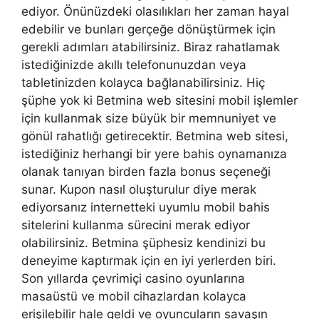
ediyor. Önünüzdeki olasılıkları her zaman hayal
edebilir ve bunları gerçeğe dönüştürmek için
gerekli adımları atabilirsiniz. Biraz rahatlamak
istediğinizde akıllı telefonunuzdan veya
tabletinizden kolayca bağlanabilirsiniz. Hiç
şüphe yok ki Betmina web sitesini mobil işlemler
için kullanmak size büyük bir memnuniyet ve
gönül rahatlığı getirecektir. Betmina web sitesi,
istediğiniz herhangi bir yere bahis oynamanıza
olanak tanıyan birden fazla bonus seçeneği
sunar. Kupon nasıl oluşturulur diye merak
ediyorsanız internetteki uyumlu mobil bahis
sitelerini kullanma sürecini merak ediyor
olabilirsiniz. Betmina şüphesiz kendinizi bu
deneyime kaptırmak için en iyi yerlerden biri.
Son yıllarda çevrimiçi casino oyunlarına
masaüstü ve mobil cihazlardan kolayca
erişilebilir hale geldi ve oyuncuların savaşın