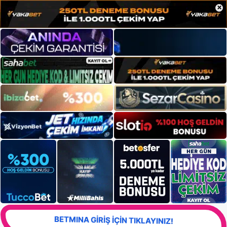
×
BETMINA GİRİŞ İÇİN TIKLAYINIZ!