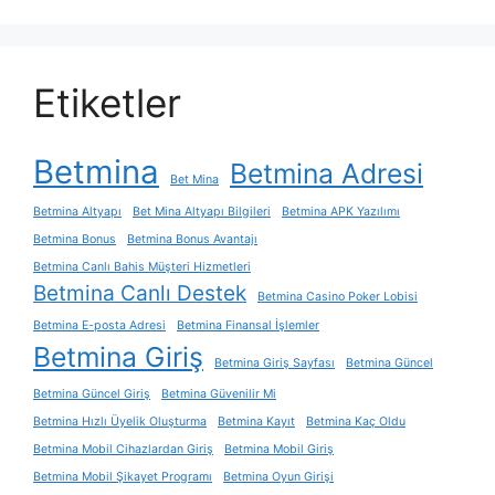
Etiketler
Betmina
Betmina Adresi
Bet Mina
Betmina Altyapı
Bet Mina Altyapı Bilgileri
Betmina APK Yazılımı
Betmina Bonus
Betmina Bonus Avantajı
Betmina Canlı Bahis Müşteri Hizmetleri
Betmina Canlı Destek
Betmina Casino Poker Lobisi
Betmina E-posta Adresi
Betmina Finansal İşlemler
Betmina Giriş
Betmina Giriş Sayfası
Betmina Güncel
Betmina Güncel Giriş
Betmina Güvenilir Mi
Betmina Hızlı Üyelik Oluşturma
Betmina Kayıt
Betmina Kaç Oldu
Betmina Mobil Cihazlardan Giriş
Betmina Mobil Giriş
Betmina Mobil Şikayet Programı
Betmina Oyun Girişi