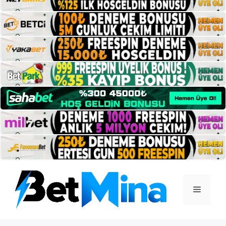
İçeriğe
atla
Menü