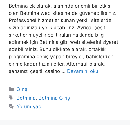
Betmina ek olarak, alanında önemli bir etkisi
olan Betmina web sitesine de güvenebilirsiniz.
Profesyonel hizmetler sunan yetkili sitelerde
sizin adınıza üyelik açabiliriz. Ayrıca, çeşitli
şirketlerin üyelik politikaları hakkında bilgi
edinmek için Betmina gibi web sitelerini ziyaret
edebilirsiniz. Bunu dikkate alarak, ortaklık
programına geçiş yapan bireyler, bahislerden
ekime kadar hızla ilerler. Alternatif olarak,
şansınızı çeşitli casino …
Devamını oku
Kategoriler
Giriş
Etiketler
Betmina
,
Betmina Giriş
Yorum yap