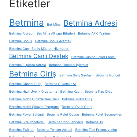
Etiketler
Betmina
Betmina Adresi
Bet Mina
Betmina Altyapı
Bet Mina Altyapı Bilgileri
Betmina APK Yazılımı
Betmina Bonus
Betmina Bonus Avantajı
Betmina Canlı Bahis Müşteri Hizmetleri
Betmina Canlı Destek
Betmina Casino Poker Lobisi
Betmina E-posta Adresi
Betmina Finansal İşlemler
Betmina Giriş
Betmina Giriş Sayfası
Betmina Güncel
Betmina Güncel Giriş
Betmina Güvenilir Mi
Betmina Hızlı Üyelik Oluşturma
Betmina Kayıt
Betmina Kaç Oldu
Betmina Mobil Cihazlardan Giriş
Betmina Mobil Giriş
Betmina Mobil Şikayet Programı
Betmina Oyun Girişi
Betmina Poker Bölümü
Betmina Rulet Oyunu
Betmina Rulet Seçenekleri
Betmina Site Yöneticisi
Betmina Spor Bahisleri
Betmina Tv
Betmina Twitter
Betmina Twitter Adresi
Betmina Tüm Promosyonlar