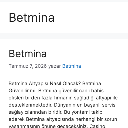
Betmina
Betmina
Temmuz 7, 2026
yazar
Betmina
Betmina Altyapısı Nasıl Olacak? Betmina
Güvenilir mi: Betmina güvenilir canlı bahis
ofisleri birden fazla firmanın sağladığı altyapı ile
desteklenmektedir. Dünyanın en başarılı servis
sağlayıcılarından biridir. Bu yöntemi takip
ederek Betmina altyapısında herhangi bir sorun
yaşanmasının önüne geçeceksiniz. Casino,