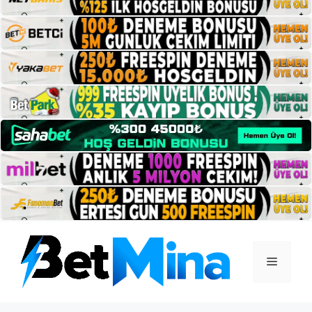
İçeriğe
atla
Menü