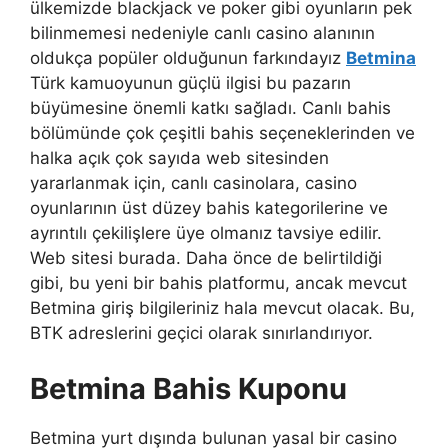
ülkemizde blackjack ve poker gibi oyunların pek
bilinmemesi nedeniyle canlı casino alanının
oldukça popüler olduğunun farkındayız
Betmina
Türk kamuoyunun güçlü ilgisi bu pazarın
büyümesine önemli katkı sağladı. Canlı bahis
bölümünde çok çeşitli bahis seçeneklerinden ve
halka açık çok sayıda web sitesinden
yararlanmak için, canlı casinolara, casino
oyunlarının üst düzey bahis kategorilerine ve
ayrıntılı çekilişlere üye olmanız tavsiye edilir.
Web sitesi burada. Daha önce de belirtildiği
gibi, bu yeni bir bahis platformu, ancak mevcut
Betmina giriş bilgileriniz hala mevcut olacak. Bu,
BTK adreslerini geçici olarak sınırlandırıyor.
Betmina Bahis Kuponu
Betmina yurt dışında bulunan yasal bir casino