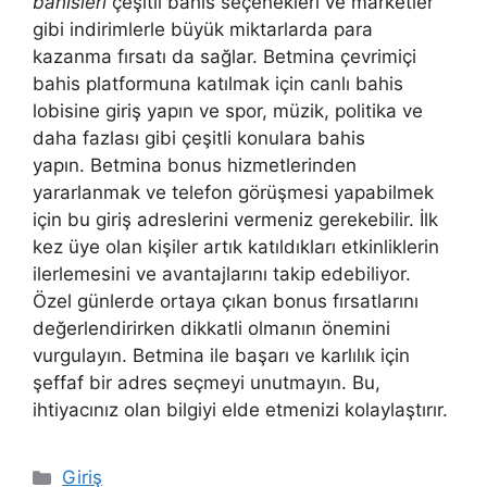
bahisleri
çeşitli bahis seçenekleri ve marketler
gibi indirimlerle büyük miktarlarda para
kazanma fırsatı da sağlar. Betmina çevrimiçi
bahis platformuna katılmak için canlı bahis
lobisine giriş yapın ve spor, müzik, politika ve
daha fazlası gibi çeşitli konulara bahis
yapın. Betmina bonus hizmetlerinden
yararlanmak ve telefon görüşmesi yapabilmek
için bu giriş adreslerini vermeniz gerekebilir. İlk
kez üye olan kişiler artık katıldıkları etkinliklerin
ilerlemesini ve avantajlarını takip edebiliyor.
Özel günlerde ortaya çıkan bonus fırsatlarını
değerlendirirken dikkatli olmanın önemini
vurgulayın. Betmina ile başarı ve karlılık için
şeffaf bir adres seçmeyi unutmayın. Bu,
ihtiyacınız olan bilgiyi elde etmenizi kolaylaştırır.
Kategoriler
Giriş