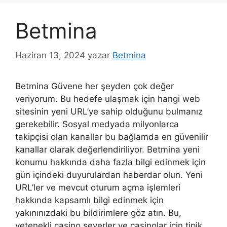
Betmina
Haziran 13, 2024
yazar
Betmina
Betmina Güvene her şeyden çok değer
veriyorum. Bu hedefe ulaşmak için hangi web
sitesinin yeni URL’ye sahip olduğunu bulmanız
gerekebilir. Sosyal medyada milyonlarca
takipçisi olan kanallar bu bağlamda en güvenilir
kanallar olarak değerlendiriliyor. Betmina yeni
konumu hakkında daha fazla bilgi edinmek için
gün içindeki duyurulardan haberdar olun. Yeni
URL’ler ve mevcut oturum açma işlemleri
hakkında kapsamlı bilgi edinmek için
yakınınızdaki bu bildirimlere göz atın. Bu,
yetenekli casino severler ve casinolar için tipik