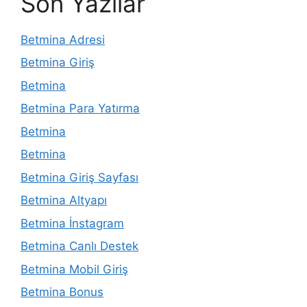
Son Yazılar
Betmina Adresi
Betmina Giriş
Betmina
Betmina Para Yatırma
Betmina
Betmina
Betmina Giriş Sayfası
Betmina Altyapı
Betmina İnstagram
Betmina Canlı Destek
Betmina Mobil Giriş
Betmina Bonus