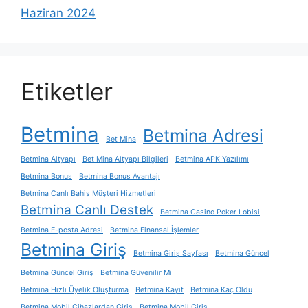
Haziran 2024
Etiketler
Betmina
Betmina Adresi
Bet Mina
Betmina Altyapı
Bet Mina Altyapı Bilgileri
Betmina APK Yazılımı
Betmina Bonus
Betmina Bonus Avantajı
Betmina Canlı Bahis Müşteri Hizmetleri
Betmina Canlı Destek
Betmina Casino Poker Lobisi
Betmina E-posta Adresi
Betmina Finansal İşlemler
Betmina Giriş
Betmina Giriş Sayfası
Betmina Güncel
Betmina Güncel Giriş
Betmina Güvenilir Mi
Betmina Hızlı Üyelik Oluşturma
Betmina Kayıt
Betmina Kaç Oldu
Betmina Mobil Cihazlardan Giriş
Betmina Mobil Giriş