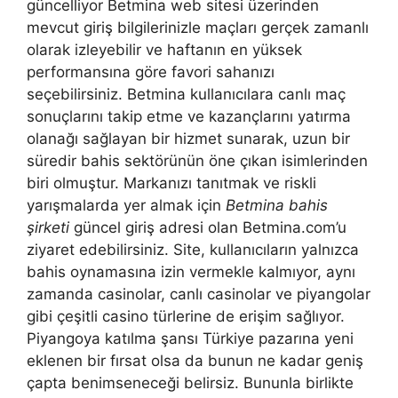
güncelliyor Betmina web sitesi üzerinden
mevcut giriş bilgilerinizle maçları gerçek zamanlı
olarak izleyebilir ve haftanın en yüksek
performansına göre favori sahanızı
seçebilirsiniz. Betmina kullanıcılara canlı maç
sonuçlarını takip etme ve kazançlarını yatırma
olanağı sağlayan bir hizmet sunarak, uzun bir
süredir bahis sektörünün öne çıkan isimlerinden
biri olmuştur. Markanızı tanıtmak ve riskli
yarışmalarda yer almak için
Betmina bahis
şirketi
güncel giriş adresi olan Betmina.com’u
ziyaret edebilirsiniz. Site, kullanıcıların yalnızca
bahis oynamasına izin vermekle kalmıyor, aynı
zamanda casinolar, canlı casinolar ve piyangolar
gibi çeşitli casino türlerine de erişim sağlıyor.
Piyangoya katılma şansı Türkiye pazarına yeni
eklenen bir fırsat olsa da bunun ne kadar geniş
çapta benimseneceği belirsiz. Bununla birlikte