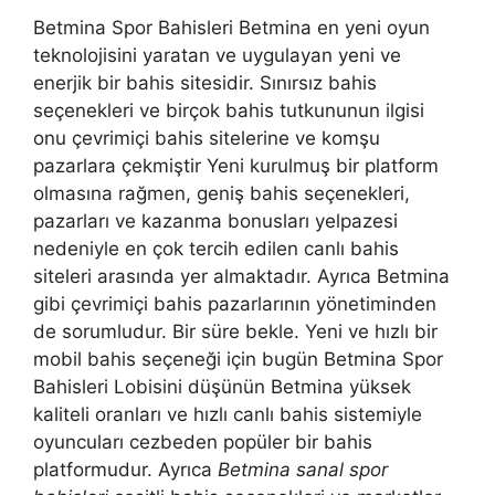
Betmina Spor Bahisleri Betmina en yeni oyun
teknolojisini yaratan ve uygulayan yeni ve
enerjik bir bahis sitesidir. Sınırsız bahis
seçenekleri ve birçok bahis tutkununun ilgisi
onu çevrimiçi bahis sitelerine ve komşu
pazarlara çekmiştir Yeni kurulmuş bir platform
olmasına rağmen, geniş bahis seçenekleri,
pazarları ve kazanma bonusları yelpazesi
nedeniyle en çok tercih edilen canlı bahis
siteleri arasında yer almaktadır. Ayrıca Betmina
gibi çevrimiçi bahis pazarlarının yönetiminden
de sorumludur. Bir süre bekle. Yeni ve hızlı bir
mobil bahis seçeneği için bugün Betmina Spor
Bahisleri Lobisini düşünün Betmina yüksek
kaliteli oranları ve hızlı canlı bahis sistemiyle
oyuncuları cezbeden popüler bir bahis
platformudur. Ayrıca
Betmina sanal spor