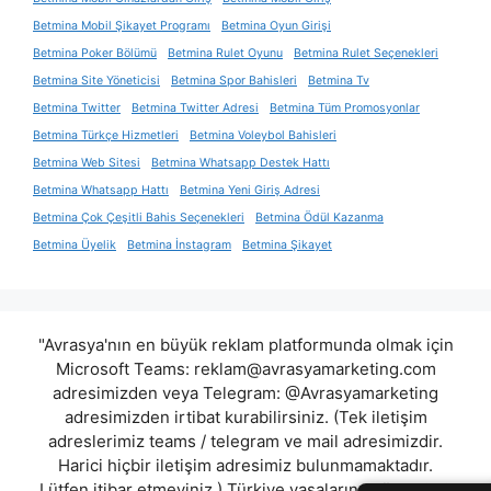
Betmina Mobil Şikayet Programı
Betmina Oyun Girişi
Betmina Poker Bölümü
Betmina Rulet Oyunu
Betmina Rulet Seçenekleri
Betmina Site Yöneticisi
Betmina Spor Bahisleri
Betmina Tv
Betmina Twitter
Betmina Twitter Adresi
Betmina Tüm Promosyonlar
Betmina Türkçe Hizmetleri
Betmina Voleybol Bahisleri
Betmina Web Sitesi
Betmina Whatsapp Destek Hattı
Betmina Whatsapp Hattı
Betmina Yeni Giriş Adresi
Betmina Çok Çeşitli Bahis Seçenekleri
Betmina Ödül Kazanma
Betmina Üyelik
Betmina İnstagram
Betmina Şikayet
"Avrasya'nın en büyük reklam platformunda olmak için
Microsoft Teams:
reklam@avrasyamarketing.com
adresimizden veya Telegram: @Avrasyamarketing
adresimizden irtibat kurabilirsiniz. (Tek iletişim
adreslerimiz teams / telegram ve mail adresimizdir.
Harici hiçbir iletişim adresimiz bulunmamaktadır.
Lütfen itibar etmeyiniz.) Türkiye yasalarına göre 7258