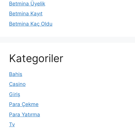
Betmina Üyelik
Betmina Kayıt
Betmina Kaç Oldu
Kategoriler
Bahis
Casino
Giriş
Para Çekme
Para Yatırma
Tv