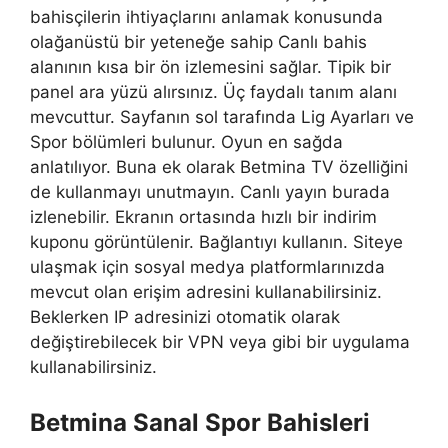
bahisçilerin ihtiyaçlarını anlamak konusunda
olağanüstü bir yeteneğe sahip Canlı bahis
alanının kısa bir ön izlemesini sağlar. Tipik bir
panel ara yüzü alırsınız. Üç faydalı tanım alanı
mevcuttur. Sayfanın sol tarafında Lig Ayarları ve
Spor bölümleri bulunur. Oyun en sağda
anlatılıyor. Buna ek olarak Betmina TV özelliğini
de kullanmayı unutmayın. Canlı yayın burada
izlenebilir. Ekranın ortasında hızlı bir indirim
kuponu görüntülenir. Bağlantıyı kullanın. Siteye
ulaşmak için sosyal medya platformlarınızda
mevcut olan erişim adresini kullanabilirsiniz.
Beklerken IP adresinizi otomatik olarak
değiştirebilecek bir VPN veya gibi bir uygulama
kullanabilirsiniz.
Betmina Sanal Spor Bahisleri