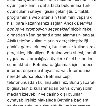
oyun içeriklerinin daha fazla bulunması Türk
oyuncuların siteye ilgisini çekmiştir. Ortaklık
programımız web sitenizin tanıtımını yaparak
hızlı para kazanmanızı sağlar. Ancak
Betmina
bonus ve promosyon seçenekleri
hiçbir riske
girmeden kârın garanti altına alınmasını sağlar.
Akıllı telefon kullanıcılarının gerçekleştirdiği
günlük görevlerin çoğu, bu cihazlar kullanılarak
gerçekleştirilebiliyor. Betmina web sitesi, mobil
uygulaması aracılığıyla üyelere özel hizmetler
sunmaktadır. Betmina bağlanmak için sadece
internet erişimine ihtiyacınız var. İnternetiniz
nerede olursa olsun Betmina cep
telefonunuzdan kullanabilirsiniz. Bunu yaparak,
bilgisayarınızı kullanmadan bahis oynayabilir,
maçları izleyebilir ve casino dışı oyunlar
oynayabilirsiniz Makalede Betmina bağlantılı
sayfanın hukuka aykırı olduğu ve her zaman