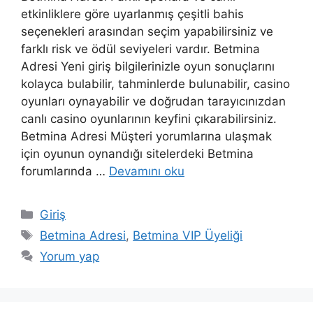
etkinliklere göre uyarlanmış çeşitli bahis
seçenekleri arasından seçim yapabilirsiniz ve
farklı risk ve ödül seviyeleri vardır. Betmina
Adresi Yeni giriş bilgilerinizle oyun sonuçlarını
kolayca bulabilir, tahminlerde bulunabilir, casino
oyunları oynayabilir ve doğrudan tarayıcınızdan
canlı casino oyunlarının keyfini çıkarabilirsiniz.
Betmina Adresi Müşteri yorumlarına ulaşmak
için oyunun oynandığı sitelerdeki Betmina
forumlarında …
Devamını oku
Kategoriler
Giriş
Etiketler
Betmina Adresi
,
Betmina VIP Üyeliği
Yorum yap