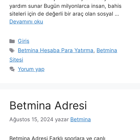
yardım sunar Bugün milyonlarca insan, bahis
siteleri için de değerli bir araç olan sosyal …
Devamını oku
Kategoriler
Giriş
Etiketler
Betmina Hesaba Para Yatırma
,
Betmina
Sitesi
Yorum yap
Betmina Adresi
Ağustos 15, 2024
yazar
Betmina
Betmina Adresi Farklı sporlara ve canlı