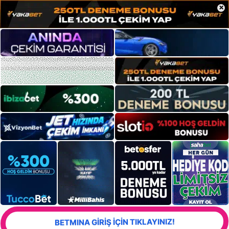
×
BETMINA GİRİŞ İÇİN TIKLAYINIZ!