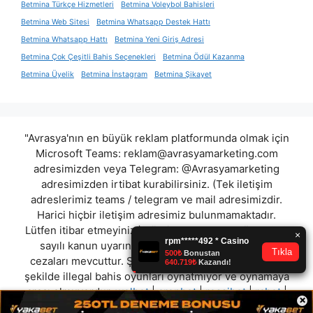
Betmina Türkçe Hizmetleri
Betmina Voleybol Bahisleri
Betmina Web Sitesi
Betmina Whatsapp Destek Hattı
Betmina Whatsapp Hattı
Betmina Yeni Giriş Adresi
Betmina Çok Çeşitli Bahis Seçenekleri
Betmina Ödül Kazanma
Betmina Üyelik
Betmina İnstagram
Betmina Şikayet
"Avrasya'nın en büyük reklam platformunda olmak için
Microsoft Teams:
reklam@avrasyamarketing.com
adresimizden veya Telegram: @Avrasyamarketing
adresimizden irtibat kurabilirsiniz. (Tek iletişim
adreslerimiz teams / telegram ve mail adresimizdir.
Harici hiçbir iletişim adresimiz bulunmamaktadır.
Lütfen itibar etmeyiniz.) Türkiye yasalarına göre 7258
sayılı kanun uyarınca yasa dışı bahis oynamanın
cezaları mevcuttur. Şu an bulunduğunuz site hiç bir
şekilde illegal bahis oyunları oynatmıyor ve oynamaya
aracı olmuyordur.
wolbet
|
aronbet
|
rossibet
|
rabet
|
×
zodiacbet
|
ls8bet
|
xumabet
|
betdior
"