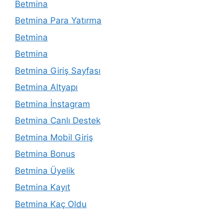
Betmina
Betmina Para Yatırma
Betmina
Betmina
Betmina Giriş Sayfası
Betmina Altyapı
Betmina İnstagram
Betmina Canlı Destek
Betmina Mobil Giriş
Betmina Bonus
Betmina Üyelik
Betmina Kayıt
Betmina Kaç Oldu