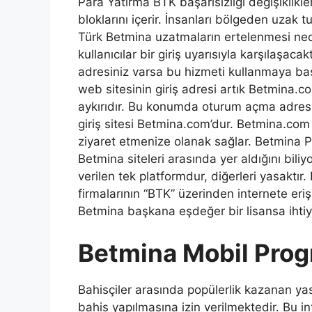
Para Yatırma BTK başarısızlığı değişiklikle
bloklarını içerir. İnsanları bölgeden uzak 
Türk Betmina uzatmaların ertelenmesi ned
kullanıcılar bir giriş uyarısıyla karşılaşac
adresiniz varsa bu hizmeti kullanmaya baş
web sitesinin giriş adresi artık Betmina.
aykırıdır. Bu konumda oturum açma adresl
giriş sitesi Betmina.com’dur. Betmina.co
ziyaret etmenize olanak sağlar. Betmina P
Betmina siteleri arasında yer aldığını bili
verilen tek platformdur, diğerleri yasaktı
firmalarının “BTK” üzerinden internete eri
Betmina başkana eşdeğer bir lisansa ihtiy
Betmina Mobil Prog
Bahisçiler arasında popülerlik kazanan yas
bahis yapılmasına izin verilmektedir. Bu in