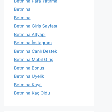
Betmina Para Yatırma
Betmina
Betmina
Betmina Giriş Sayfası
Betmina Altyapı
Betmina İnstagram
Betmina Canlı Destek
Betmina Mobil Giriş
Betmina Bonus
Betmina Üyelik
Betmina Kayıt
Betmina Kaç Oldu