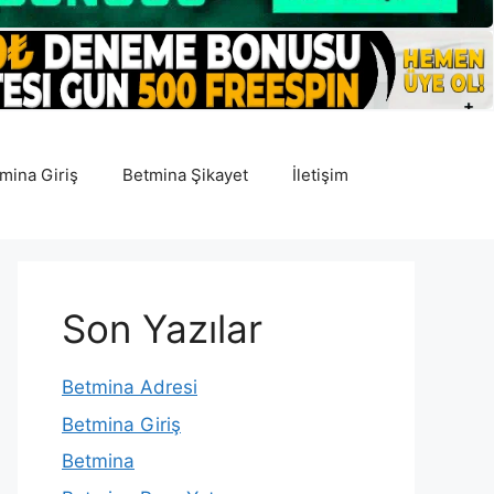
mina Giriş
Betmina Şikayet
İletişim
Son Yazılar
Betmina Adresi
Betmina Giriş
Betmina