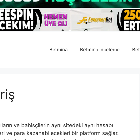
Betmina
Betmina İnceleme
Bet
riş
ıların ve bahisçilerin aynı sitedeki aynı hesabı
eri ve para kazanabilecekleri bir platform sağlar.