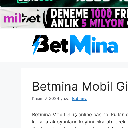
İçeriğe
atla
Betmina Mobil Gi
Kasım 7, 2024
yazar
Betmina
Betmina Mobil Giriş online casino, kullanıc
kullanarak oyunların keyfini çıkarabilecekl