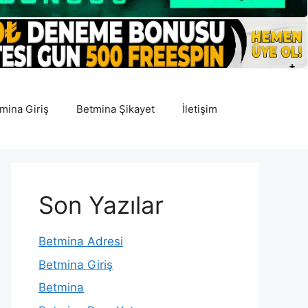
mina Giriş
Betmina Şikayet
İletişim
Son Yazılar
Betmina Adresi
Betmina Giriş
Betmina