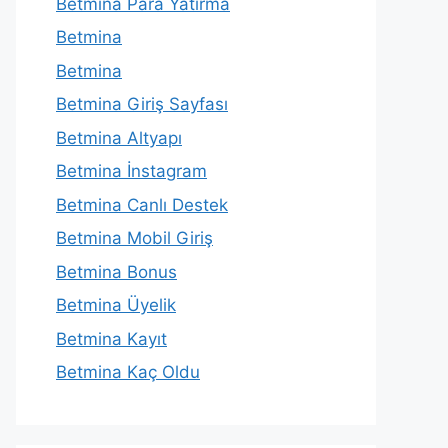
Betmina Para Yatırma
Betmina
Betmina
Betmina Giriş Sayfası
Betmina Altyapı
Betmina İnstagram
Betmina Canlı Destek
Betmina Mobil Giriş
Betmina Bonus
Betmina Üyelik
Betmina Kayıt
Betmina Kaç Oldu